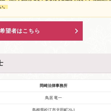
い。
用希望者はこちら
士
岡崎法律事務所
鳥居 竜一
島根県松江市北田町20-1