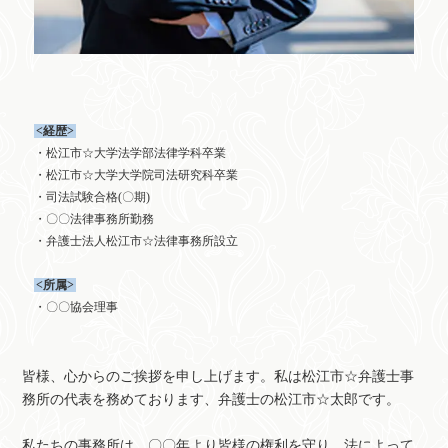
<経歴>
・松江市☆大学法学部法律学科卒業
・松江市☆大学大学院司法研究科卒業
・司法試験合格(〇期)
・〇〇法律事務所勤務
・弁護士法人松江市☆法律事務所設立
<所属>
・〇〇協会理事
皆様、心からのご挨拶を申し上げます。私は松江市☆弁護士事
務所の代表を務めております、弁護士の松江市☆太郎です。
私たちの事務所は、〇〇年より皆様の権利を守り、法によって