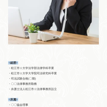
<経歴>
・松江市☆大学法学部法律学科卒業
・松江市☆大学大学院司法研究科卒業
・司法試験合格(〇期)
・〇〇法律事務所勤務
・弁護士法人松江市☆法律事務所設立
<所属>
・〇〇協会理事